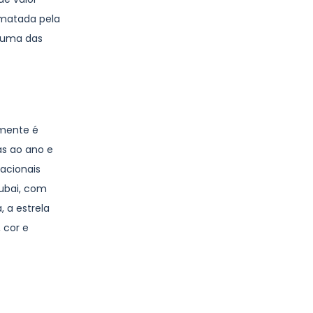
ematada pela
e uma das
lmente é
as ao ano e
nacionais
Dubai, com
, a estrela
 cor e