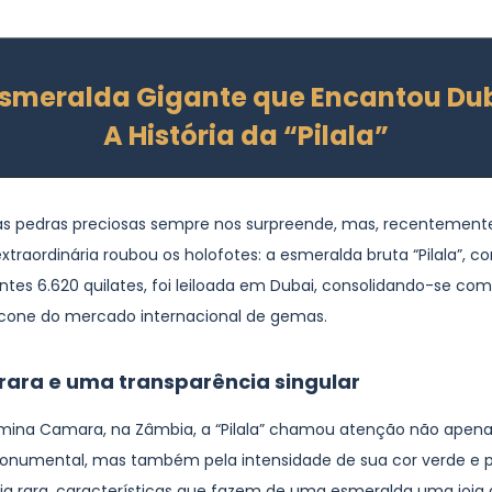
Esmeralda Gigante que Encantou Dub
A História da “Pilala”
s pedras preciosas sempre nos surpreende, mas, recentement
traordinária roubou os holofotes: a esmeralda bruta “Pilala”, c
ntes 6.620 quilates, foi leiloada em Dubai, consolidando-se c
ícone do mercado internacional de gemas.
rara e uma transparência singular
 mina Camara, na Zâmbia, a “Pilala” chamou atenção não apena
numental, mas também pela intensidade de sua cor verde e p
ia rara, características que fazem de uma esmeralda uma joia 