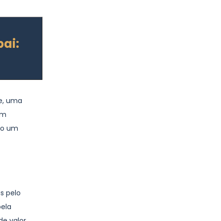
ai:
e, uma
om
omo um
s pelo
ela
de valor