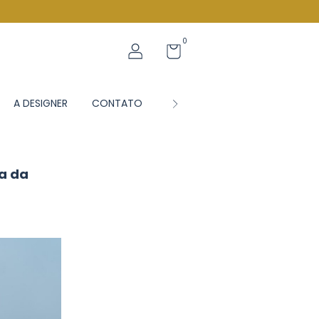
0
A DESIGNER
CONTATO
BLOG JS
a da