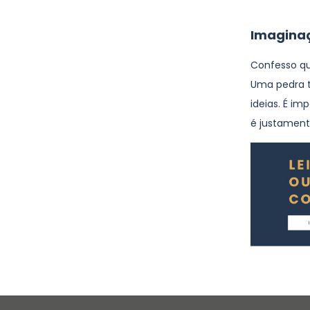
Imaginaç
Confesso que
Uma pedra t
ideias. É i
é justament