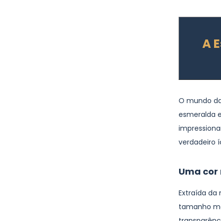
A 
O mundo da
esmeralda ex
impressiona
verdadeiro 
Uma cor 
Extraída da
tamanho mo
transparênc