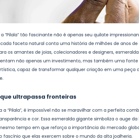
a “Pilala” tão fascinante não é apenas seu quilate impressiona
 cada faceta natural conta uma história de milhões de anos d
Para os amantes de joias, colecionadores e designers, esmerald
esentam não apenas um investimento, mas também uma fonte
artística, capaz de transformar qualquer criação em uma peça d
e.
 que ultrapassa fronteiras
a a “Pilala”, é impossível não se maravilhar com a perfeita com
ansparência e cor. Essa esmeralda gigante simboliza o auge da
 mesmo tempo em que reforça a importância do mercado globa
o fascínio que elas exercem sobre o mundo da alta joalheria.