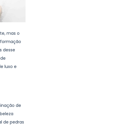
nte, mas o
e formação
as desse
 de
e luxo e
binação de
 beleza
l de pedras