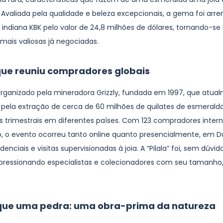
. Avaliada pela qualidade e beleza excepcionais, a gema foi arr
 indiana KBK pelo valor de 24,8 milhões de dólares, tornando-s
mais valiosas já negociadas.
 que reuniu compradores globais
i organizado pela mineradora Grizzly, fundada em 1997, que atua
 pela extração de cerca de 60 milhões de quilates de esmerald
ões trimestrais em diferentes países. Com 123 compradores inter
o, o evento ocorreu tanto online quanto presencialmente, em 
enciais e visitas supervisionadas à joia. A “Pilala” foi, sem dúvida
impressionando especialistas e colecionadores com seu tamanho,
que uma pedra: uma obra-prima da natureza