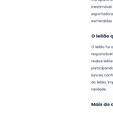
inestimável
exportadora
esmeraldas 
O leilão
O leilão fo
responsável
realiza leil
participand
lances confid
do leilão, 
raridade.
Mais do 