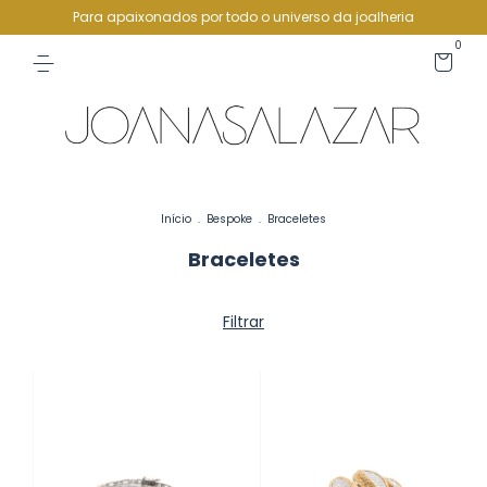
Para apaixonados por todo o universo da joalheria
0
Início
.
Bespoke
.
Braceletes
Braceletes
Filtrar