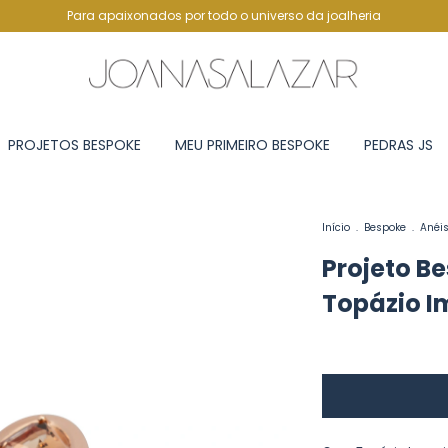
Para apaixonados por todo o universo da joalheria
PROJETOS BESPOKE
MEU PRIMEIRO BESPOKE
PEDRAS JS
Início
.
Bespoke
.
Anéi
Projeto B
Topázio I