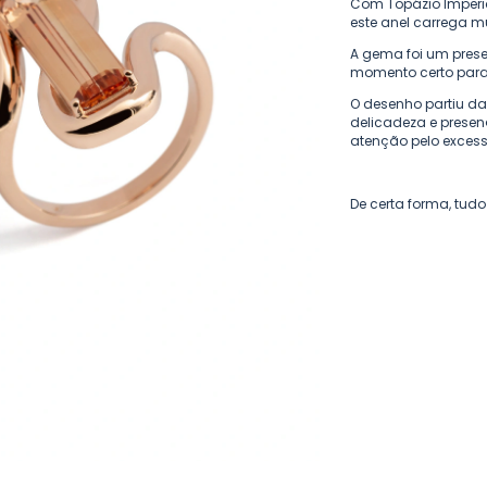
Com Topázio Imperia
este anel carrega m
A gema foi um pres
momento certo para v
O desenho partiu da 
delicadeza e presen
atenção pelo excess
De certa forma, tud