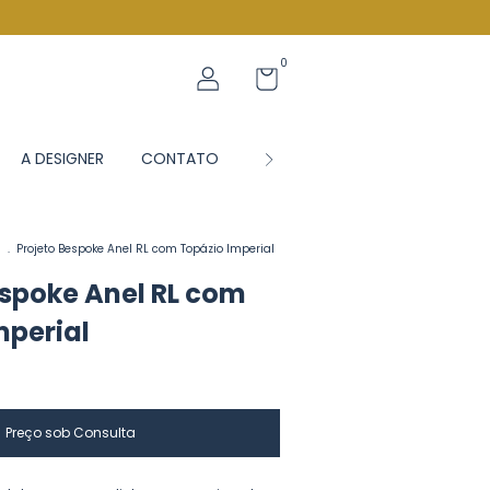
0
A DESIGNER
CONTATO
BLOG JS
s
.
Projeto Bespoke Anel RL com Topázio Imperial
espoke Anel RL com
mperial