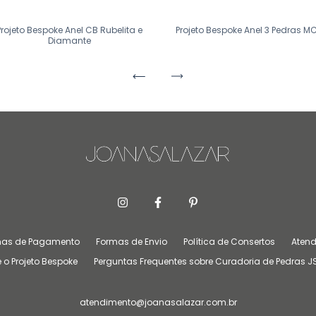
Projeto Bespoke Anel CB Rubelita e
Projeto Bespoke Anel 3 Pedras M
Diamante
mas de Pagamento
Formas de Envio
Política de Consertos
Atend
 o Projeto Bespoke
Perguntas Frequentes sobre Curadoria de Pedras J
atendimento@joanasalazar.com.br