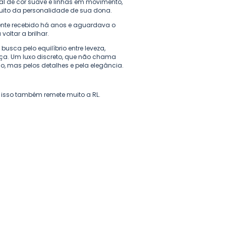
l de cor suave e linhas em movimento,
uito da personalidade de sua dona.
ente recebido há anos e aguardava o
oltar a brilhar.
busca pelo equilíbrio entre leveza,
ça. Um luxo discreto, que não chama
o, mas pelos detalhes e pela elegância.
o isso também remete muito a RL.