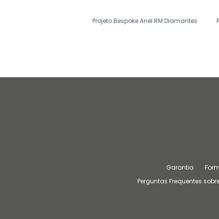
o Bespoke Anel Cristina
Projeto Bespoke Anel RM Diamantes
Garantia
For
Perguntas Frequentes sobre