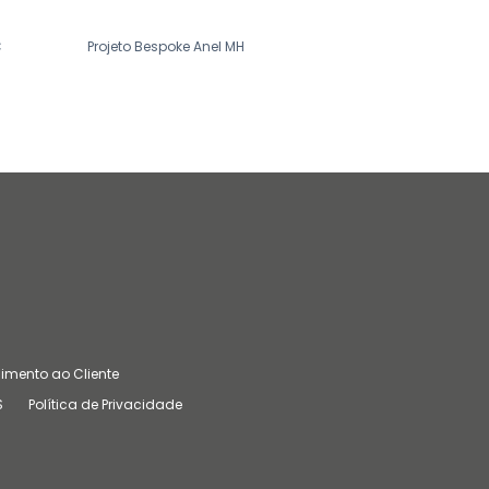
C
Projeto Bespoke Anel MH
Projeto Bespoke Anel MF 
imento ao Cliente
S
Política de Privacidade