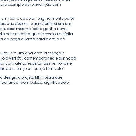
deiro exemplo de reinvenção com
m fecho de colar: originalmente parte
las, que depois se transformou em um
Agora, esse mesmo fecho ganha nova
inete, escolha que se revelou perfeita
ra da peça quanto para o estilo da
sultou em um anel com presença e
joia versátil, contemporânea e alinhada
iar com afeto, respeitar as memórias e
ilidades em joias que já têm valor.
 design, o projeto ML mostra que
 continuar com beleza, significado e