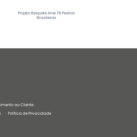
Projeto Bespoke Anel TB Pedras
Projeto Bespoke Anel RM
Brasileiras
imento ao Cliente
S
Política de Privacidade