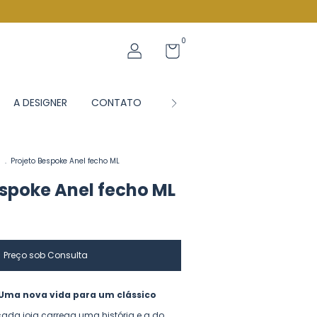
0
A DESIGNER
CONTATO
BLOG JS
s
.
Projeto Bespoke Anel fecho ML
espoke Anel fecho ML
 Uma nova vida para um clássico
cada joia carrega uma história e a do