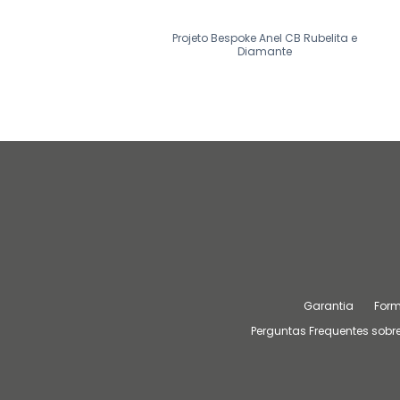
o Bespoke Anel Cristina
Projeto Bespoke Anel CB Rubelita e
Diamante
Garantia
For
Perguntas Frequentes sobre