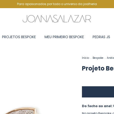
Para apaixonados por todo o universo da joalheria
PROJETOS BESPOKE
MEU PRIMEIRO BESPOKE
PEDRAS JS
Início
.
Bespoke
.
Anéi
Projeto B
Do fecho ao anel:
No projeto Bespoke, 