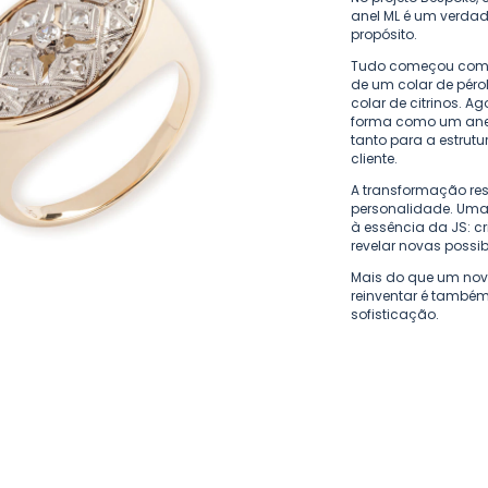
anel ML é um verda
propósito.
Tudo começou com u
de um colar de péro
colar de citrinos. 
forma como um anel s
tanto para a estrutu
cliente.
A transformação re
personalidade. Uma 
à essência da JS: cr
revelar novas possib
Mais do que um novo
reinventar é também
sofisticação.