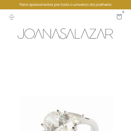
Para apaixonados por todo o universo da joalheria
0