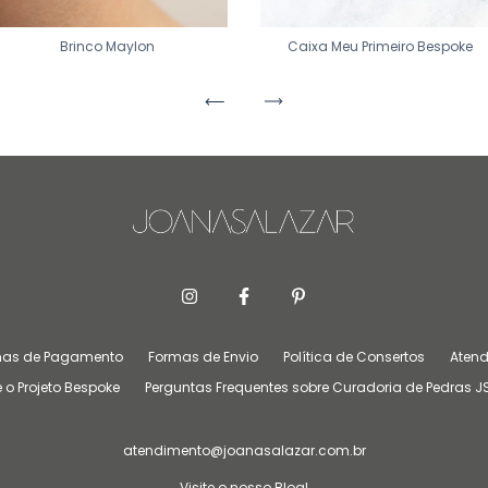
Brinco Maylon
Caixa Meu Primeiro Bespoke
mas de Pagamento
Formas de Envio
Política de Consertos
Atend
 o Projeto Bespoke
Perguntas Frequentes sobre Curadoria de Pedras J
atendimento@joanasalazar.com.br
Visite o nosso Blog!