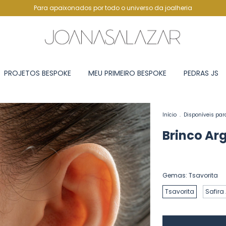
Para apaixonados por todo o universo da joalheria
PROJETOS BESPOKE
MEU PRIMEIRO BESPOKE
PEDRAS JS
Início
.
Disponíveis par
Brinco Arg
Gemas:
Tsavorita
Tsavorita
Safira 