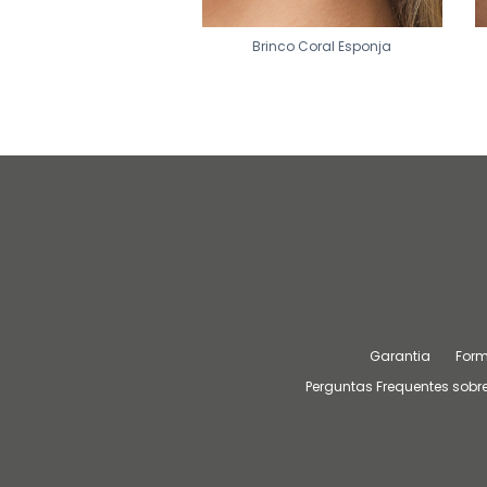
Brinco Layza
Brinco Coral Esponja
Garantia
For
Perguntas Frequentes sobre