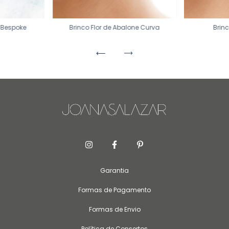
 Bespoke
Brinco Flor de Abalone Curva
Brin
Garantia
Formas de Pagamento
Formas de Envio
Política de Consertos